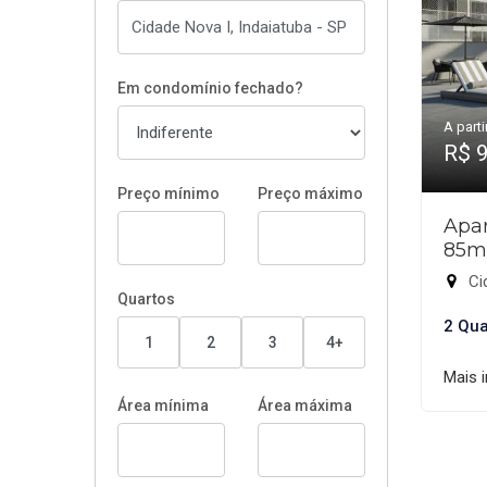
Em condomínio fechado?
A parti
R$ 
Preço mínimo
Preço máximo
Apar
85m
Cid
Quartos
2 Qua
1
2
3
4+
Mais 
Área mínima
Área máxima