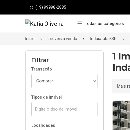
(19) 99998-2885
Página inicial
Todas as categorias
Início
Imóveis à venda
Indaiatuba/SP
1 I
Filtrar
Ind
Transação
Ordenar
Tipos de imóvel
Localidades