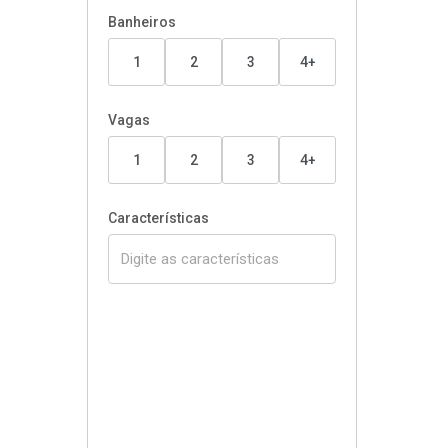
Banheiros
1
2
3
4+
Vagas
1
2
3
4+
Características