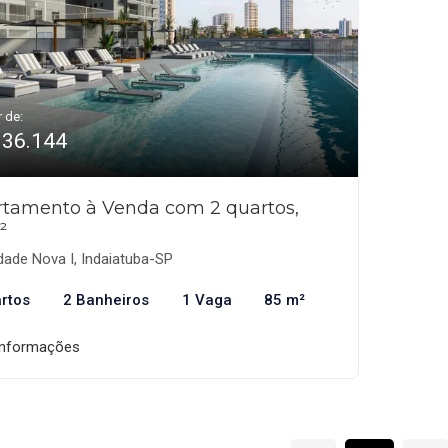
r de:
936.144
tamento à Venda com 2 quartos,
²
ade Nova I, Indaiatuba-SP
rtos
2 Banheiros
1 Vaga
85 m²
informações