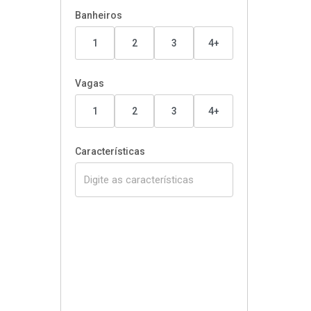
Banheiros
1
2
3
4+
Vagas
1
2
3
4+
Características