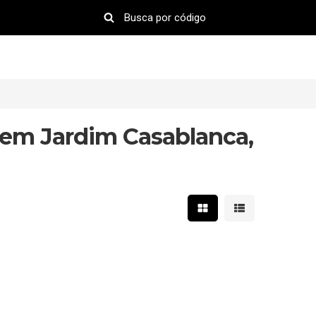
 em Jardim Casablanca,
Mostrar resultados em 
Mostrar resultad