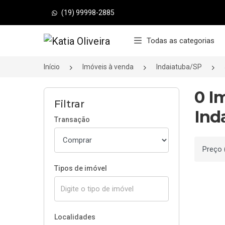
(19) 99998-2885
Página inicial
Todas as categorias
Início
Imóveis à venda
Indaiatuba/SP
0 I
Filtrar
Ind
Transação
Ordenar
Tipos de imóvel
Localidades