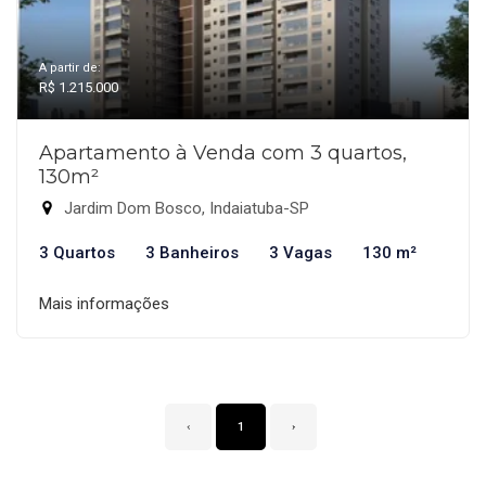
A partir de:
R$ 1.215.000
Apartamento à Venda com 3 quartos,
130m²
Jardim Dom Bosco, Indaiatuba-SP
3 Quartos
3 Banheiros
3 Vagas
130 m²
Mais informações
‹
1
›