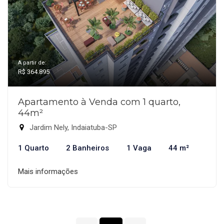
A partir de:
R$ 364.895
Apartamento à Venda com 1 quarto,
44m²
Jardim Nely, Indaiatuba-SP
1 Quarto
2 Banheiros
1 Vaga
44 m²
Mais informações