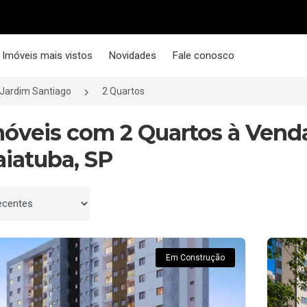
Imóveis mais vistos
Novidades
Fale conosco
Jardim Santiago
2 Quartos
móveis com 2 Quartos à Vend
aiatuba, SP
 por
Em Construção