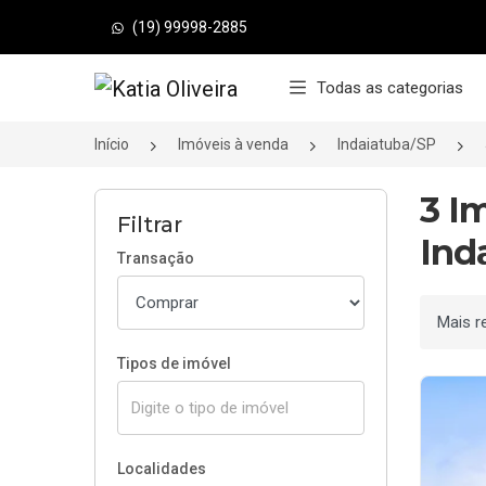
(19) 99998-2885
Página inicial
Todas as categorias
Início
Imóveis à venda
Indaiatuba/SP
3 I
Filtrar
Ind
Transação
Ordenar
Tipos de imóvel
Localidades