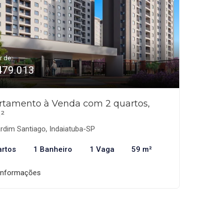
r de:
479.013
rtamento à Venda com 2 quartos,
²
rdim Santiago, Indaiatuba-SP
artos
1 Banheiro
1 Vaga
59 m²
informações