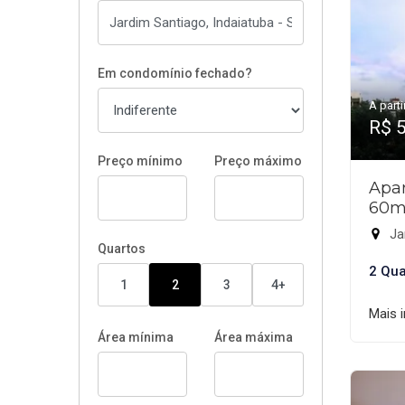
Em condomínio fechado?
A parti
R$ 
Preço mínimo
Preço máximo
Apar
60m
Jar
Quartos
2 Qua
1
2
3
4+
Mais 
Área mínima
Área máxima