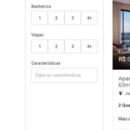
Banheiros
1
2
3
4+
Vagas
1
2
3
4+
A parti
R$ 
Características
Apar
63m
Jar
2 Qua
Mais 