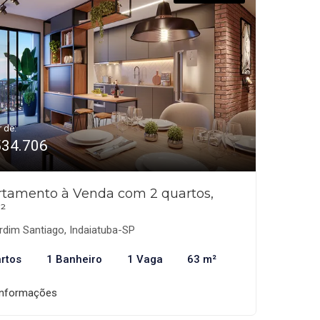
r de:
534.706
tamento à Venda com 2 quartos,
²
dim Santiago, Indaiatuba-SP
rtos
1 Banheiro
1 Vaga
63 m²
informações