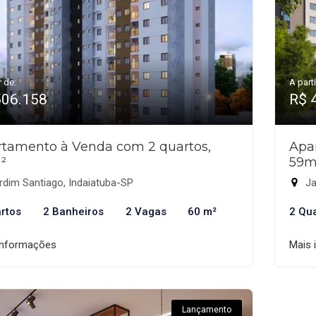
r de:
A parti
506.158
R$ 
tamento à Venda com 2 quartos,
Apa
²
59m
dim Santiago, Indaiatuba-SP
Ja
rtos
2 Banheiros
2 Vagas
60 m²
2 Qu
informações
Mais 
Lançamento