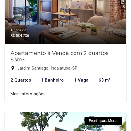
A partir de:
R$ 534.706
Apartamento à Venda com 2 quartos,
63m²
Jardim Santiago, Indaiatuba-SP
2 Quartos
1 Banheiro
1 Vaga
63 m²
Mais informações
Pronto para Morar