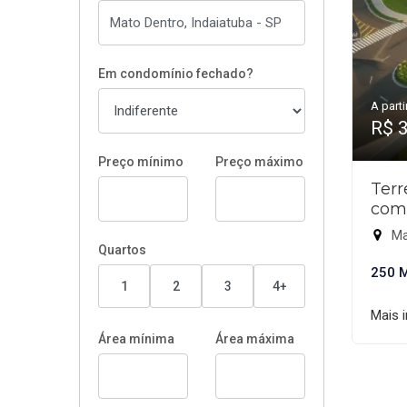
Em condomínio fechado?
A parti
R$ 
Preço mínimo
Preço máximo
Ter
com
Ma
Quartos
250 
1
2
3
4+
Mais 
Área mínima
Área máxima