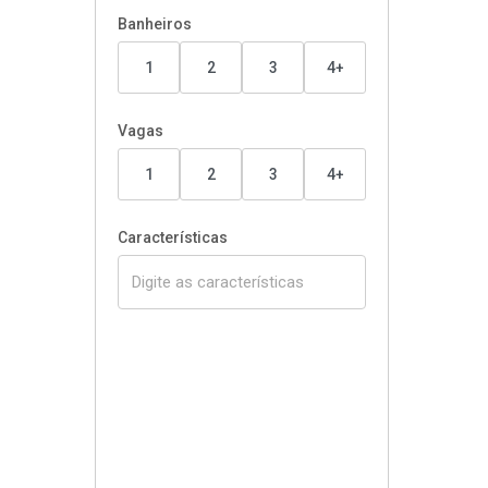
Banheiros
1
2
3
4+
Vagas
1
2
3
4+
Características