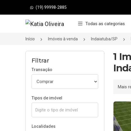
(19) 99998-2885
Página inicial
Todas as categorias
Início
Imóveis à venda
Indaiatuba/SP
1 I
Filtrar
Ind
Transação
Ordenar
Tipos de imóvel
Localidades