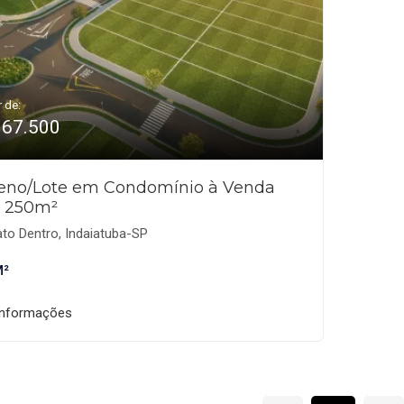
r de:
367.500
reno/Lote em Condomínio à Venda
 250m²
to Dentro, Indaiatuba-SP
M²
informações