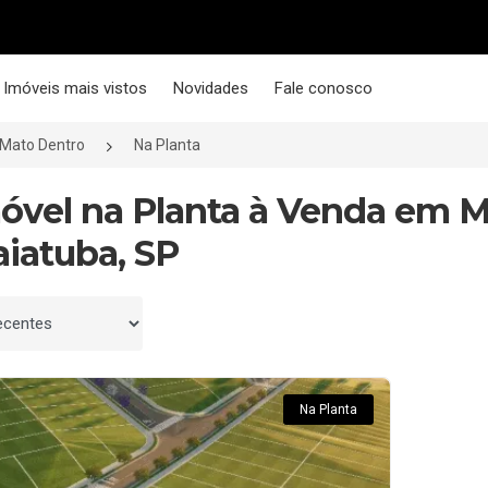
Imóveis mais vistos
Novidades
Fale conosco
Mato Dentro
Na Planta
móvel na Planta à Venda em M
aiatuba, SP
 por
Na Planta