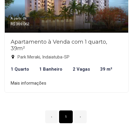
A partir de:
R$ 369.062
Apartamento à Venda com 1 quarto,
39m²
Park Meraki, Indaiatuba-SP
1 Quarto
1 Banheiro
2 Vagas
39 m²
Mais informações
‹
1
›