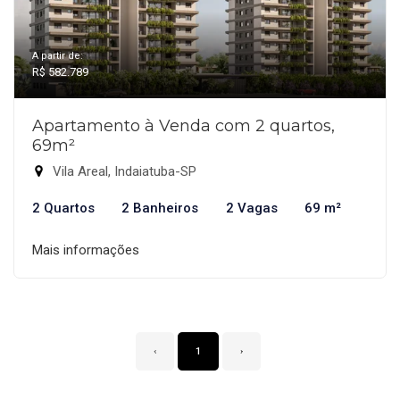
A partir de:
R$ 582.789
Apartamento à Venda com 2 quartos,
69m²
Vila Areal, Indaiatuba-SP
2 Quartos
2 Banheiros
2 Vagas
69 m²
Mais informações
‹
1
›