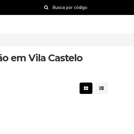
ão em Vila Castelo
Mostrar resultados em 
Mostrar resultad