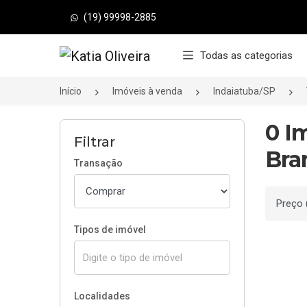
(19) 99998-2885
Página inicial
Todas as categorias
Início
Imóveis à venda
Indaiatuba/SP
0 I
Filtrar
Bra
Transação
Ordenar
Tipos de imóvel
Localidades