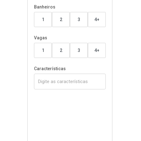
Banheiros
1
2
3
4+
Vagas
1
2
3
4+
Características