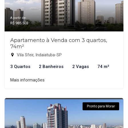
A partir de:
R$ 985.503
Apartamento à Venda com 3 quartos,
74m²
Vila Sfeir, Indaiatuba-SP
3 Quartos
2 Banheiros
2 Vagas
74 m²
Mais informações
Pronto para Morar