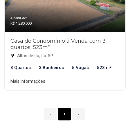
A partir de:
R$ 1.280.000
Casa de Condomínio à Venda com 3
quartos, 523m²
Altos de Itu, Itu-SP
3 Quartos
3 Banheiros
5 Vagas
523 m²
Mais informações
‹
1
›