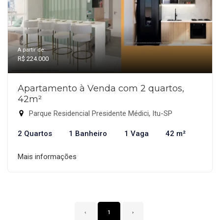
A partir de:
R$ 224.000
Apartamento à Venda com 2 quartos,
42m²
Parque Residencial Presidente Médici, Itu-SP
2 Quartos
1 Banheiro
1 Vaga
42 m²
Mais informações
‹
1
›