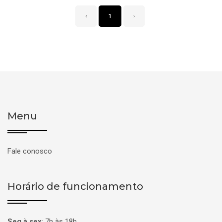
‹
1
›
Menu
Fale conosco
Horário de funcionamento
Seg à sex
:
7h às 18h