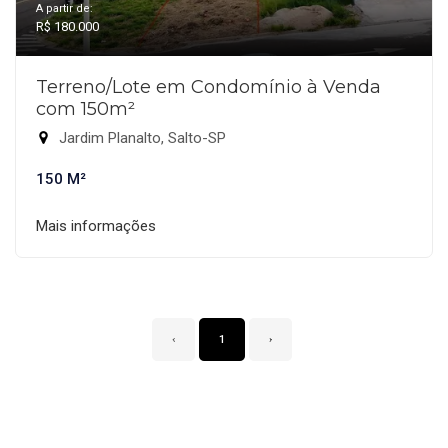
A partir de:
R$ 180.000
Terreno/Lote em Condomínio à Venda
com 150m²
Jardim Planalto, Salto-SP
150 M²
Mais informações
‹
1
›