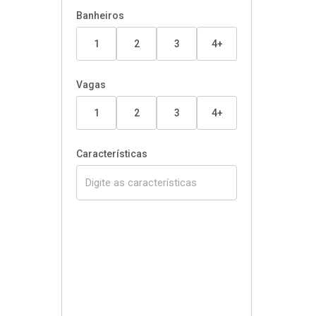
Banheiros
1
2
3
4+
Vagas
1
2
3
4+
Características