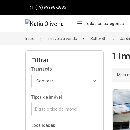
(19) 99998-2885
Página inicial
Todas as categorias
Início
Imóveis à venda
Salto/SP
Jardi
1 I
Filtrar
Transação
Ordenar
Tipos de imóvel
Localidades