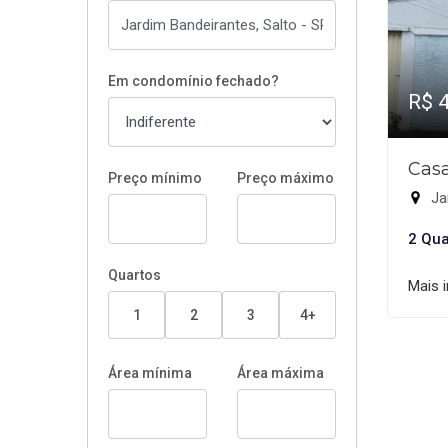
Em condomínio fechado?
R$ 
Casa
Preço mínimo
Preço máximo
Ja
2 Qua
Quartos
Mais 
1
2
3
4+
Área mínima
Área máxima