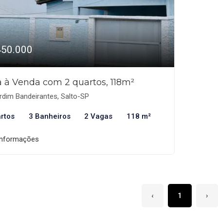
450.000
 à Venda com 2 quartos, 118m²
rdim Bandeirantes, Salto-SP
rtos
3 Banheiros
2 Vagas
118 m²
informações
‹
1
›