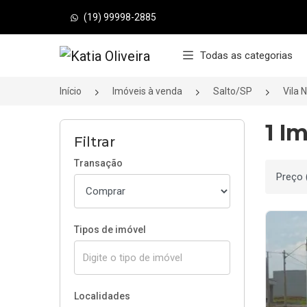
(19) 99998-2885
Página inicial
Todas as categorias
Início
Imóveis à venda
Salto/SP
Vila 
1 I
Filtrar
Transação
Ordenar
Tipos de imóvel
Localidades