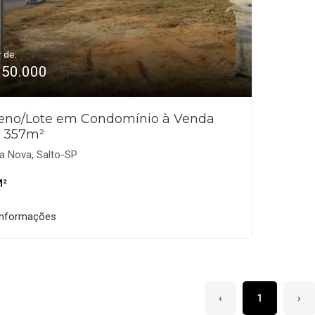
r de:
350.000
reno/Lote em Condomínio à Venda
 357m²
a Nova, Salto-SP
M²
informações
‹
1
›