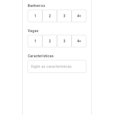
Banheiros
1
2
3
4+
Vagas
1
2
3
4+
Características