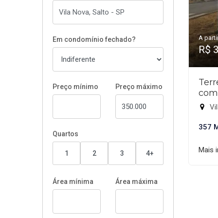
A parti
Em condomínio fechado?
R$ 
Ter
Preço mínimo
Preço máximo
com
Vil
357 
Quartos
Mais 
1
2
3
4+
Área mínima
Área máxima