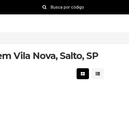
em Vila Nova, Salto, SP
Mostrar resultados em 
Mostrar resultad