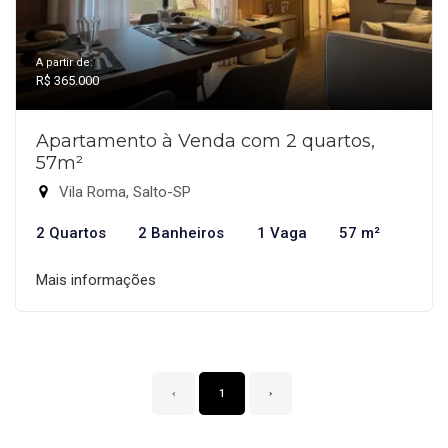
A partir de:
R$ 365.000
Apartamento à Venda com 2 quartos,
57m²
Vila Roma, Salto-SP
2 Quartos
2 Banheiros
1 Vaga
57 m²
Mais informações
‹
1
›