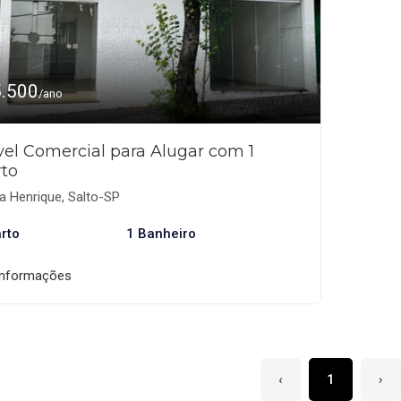
5.500
/ano
el Comercial para Alugar com 1
to
a Henrique, Salto-SP
rto
1 Banheiro
informações
‹
1
›