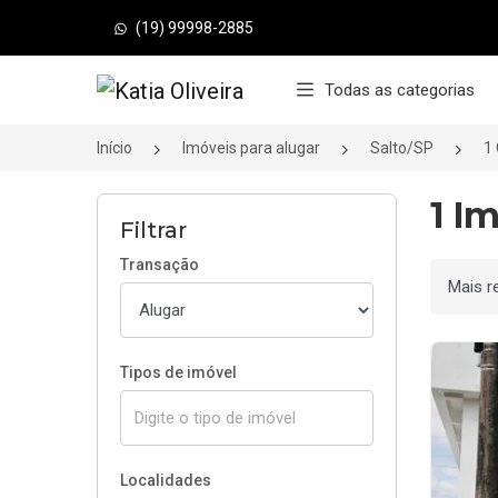
(19) 99998-2885
Página inicial
Todas as categorias
Início
Imóveis para alugar
Salto/SP
1
1 I
Filtrar
Transação
Ordenar
Tipos de imóvel
Localidades