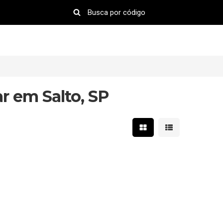
r em Salto, SP
Mostrar resultados em 
Mostrar resultad