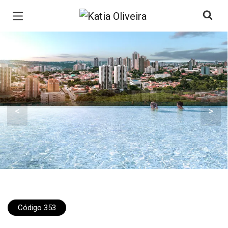
Página inicial
<
>
Código 353