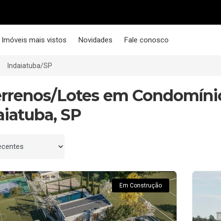
Imóveis mais vistos
Novidades
Fale conosco
Indaiatuba/SP
errenos/Lotes em Condomíni
aiatuba, SP
 por
Em Construção