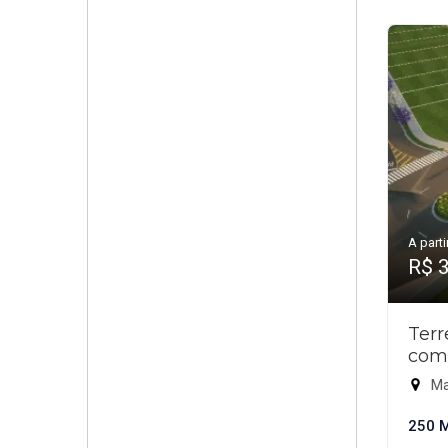
A parti
R$ 
Ter
com
Ma
250 