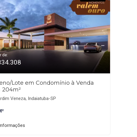
r de:
334.308
reno/Lote em Condomínio à Venda
 204m²
rdim Veneza, Indaiatuba-SP
M²
informações