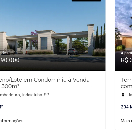
r de:
A parti
390.000
R$ 
reno/Lote em Condomínio à Venda
Ter
 300m²
com
mbadouro, Indaiatuba-SP
Ja
M²
204 
informações
Mais 