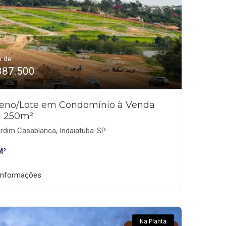
r de:
387.500
reno/Lote em Condomínio à Venda
 250m²
rdim Casablanca, Indaiatuba-SP
M²
informações
Na Planta