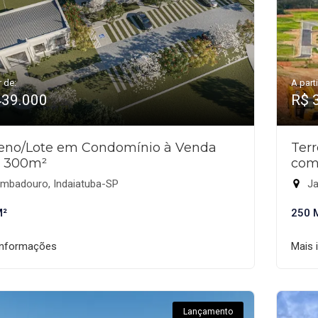
r de:
A parti
439.000
R$ 
reno/Lote em Condomínio à Venda
Ter
 300m²
com
mbadouro, Indaiatuba-SP
Ja
M²
250 
informações
Mais 
Lançamento