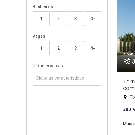
Banheiros
1
2
3
4+
Vagas
1
2
3
4+
A parti
R$ 
Características
Ter
com
To
300 
Mais 