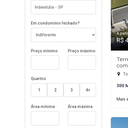
Em condomínio fechado?
A parti
R$ 
Preço mínimo
Preço máximo
Ter
com
To
Quartos
300 
1
2
3
4+
Mais 
Área mínima
Área máxima