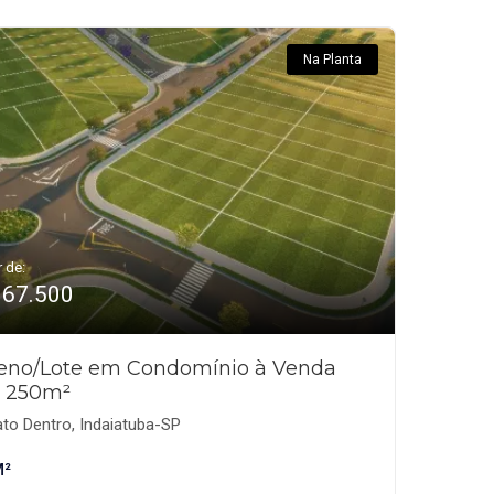
Na Planta
r de:
367.500
reno/Lote em Condomínio à Venda
 250m²
to Dentro, Indaiatuba-SP
M²