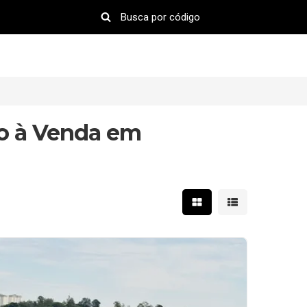
o à Venda em
Mostrar resultados em 
Mostrar resultad