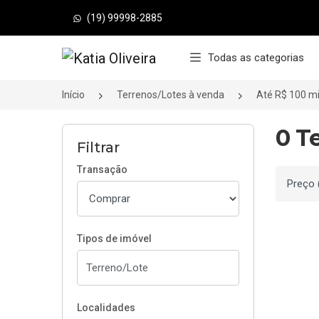
(19) 99998-2885
Página inicial
Todas as categorias
Início
Terrenos/Lotes à venda
Até R$ 100 mi
0 T
Filtrar
Transação
Ordenar
Tipos de imóvel
Localidades