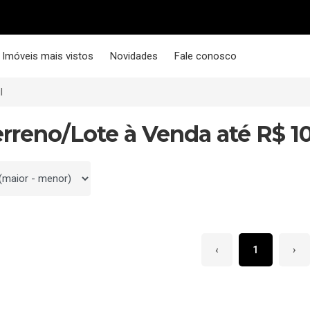
Imóveis mais vistos
Novidades
Fale conosco
l
erreno/Lote à Venda até R$ 1
 por
‹
1
›