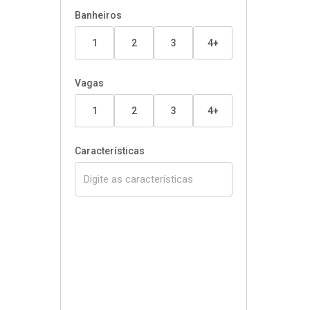
Banheiros
1
2
3
4+
Vagas
1
2
3
4+
Características