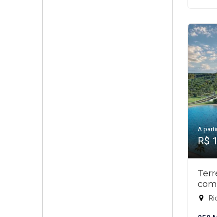
A parti
R$ 
Ter
com
Rio 