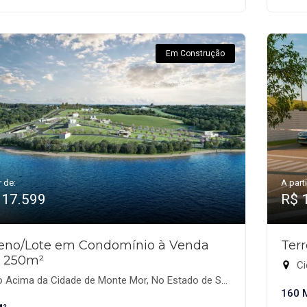
Em Construção
r de:
A parti
117.599
R$ 
reno/Lote em Condomínio à Venda
Ter
 250m²
Ci
Acima da Cidade de Monte Mor, No Estado de São Paulo., Monte Mor-SP
160 