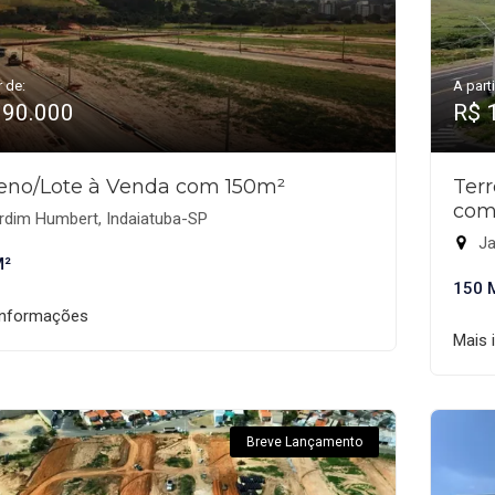
r de:
A parti
190.000
R$ 
eno/Lote à Venda com 150m²
Ter
com
rdim Humbert, Indaiatuba-SP
Ja
M²
150 
informações
Mais 
Breve Lançamento