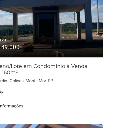
r de:
149.000
reno/Lote em Condomínio à Venda
 160m²
rdim Colinas, Monte Mor-SP
M²
informações