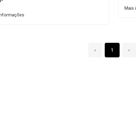
M²
Mais 
informações
‹
1
›