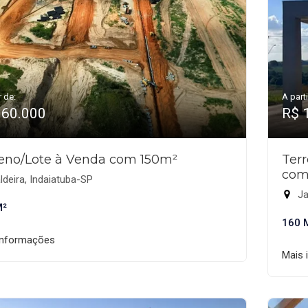
r de:
A parti
160.000
R$ 
eno/Lote à Venda com 150m²
Ter
com
deira, Indaiatuba-SP
Ja
M²
160 
informações
Mais 