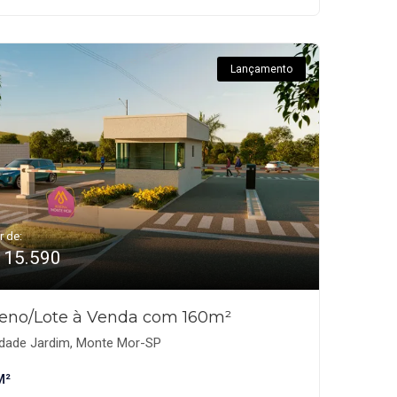
Lançamento
r de:
115.590
reno/Lote à Venda com 160m²
dade Jardim, Monte Mor-SP
M²