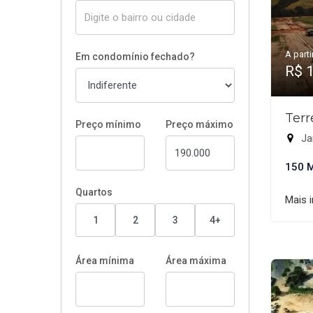
A parti
Em condomínio fechado?
R$ 
Terr
Preço mínimo
Preço máximo
Ja
150 
Quartos
Mais 
1
2
3
4+
Área mínima
Área máxima