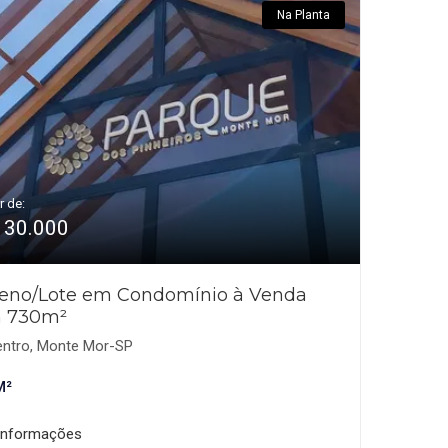
Na Planta
r de:
130.000
reno/Lote em Condomínio à Venda
 730m²
ntro, Monte Mor-SP
M²
informações