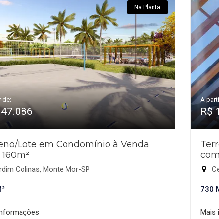
Na Planta
r de:
A parti
147.086
R$ 
reno/Lote em Condomínio à Venda
Ter
 160m²
com
rdim Colinas, Monte Mor-SP
Ce
M²
730 
informações
Mais 