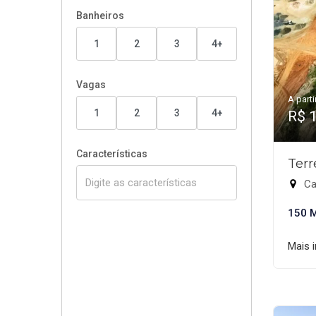
Banheiros
1
2
3
4+
Vagas
A parti
1
2
3
4+
R$ 
Características
Terr
Cal
150 
Mais 