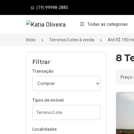
(19) 99998-2885
Página inicial
Todas as categorias
Início
Terrenos/Lotes à venda
Até R$ 190 mi
8 T
Filtrar
Transação
Ordenar
Tipos de imóvel
Localidades