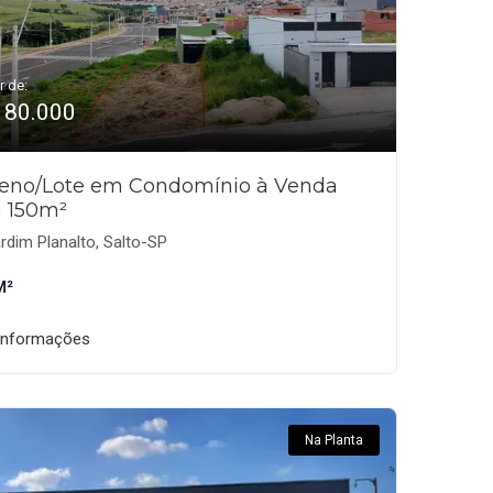
r de:
180.000
reno/Lote em Condomínio à Venda
 150m²
rdim Planalto, Salto-SP
M²
informações
Na Planta