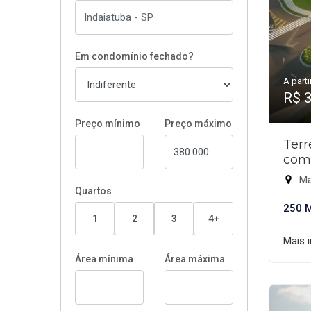
Em condomínio fechado?
A parti
R$ 
Preço mínimo
Preço máximo
Ter
com
Ma
Quartos
250 
1
2
3
4+
Mais 
Área mínima
Área máxima