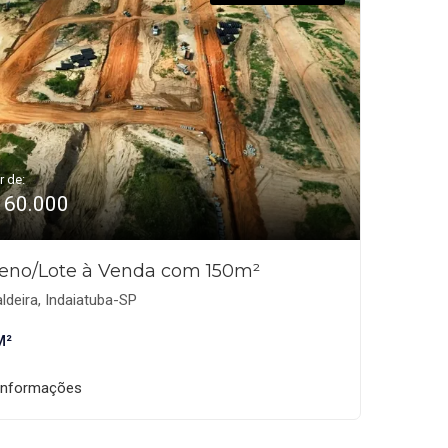
r de:
160.000
reno/Lote à Venda com 150m²
ldeira, Indaiatuba-SP
M²
informações