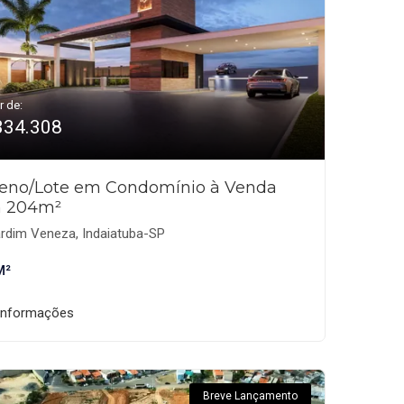
r de:
334.308
reno/Lote em Condomínio à Venda
 204m²
rdim Veneza, Indaiatuba-SP
M²
informações
Breve Lançamento