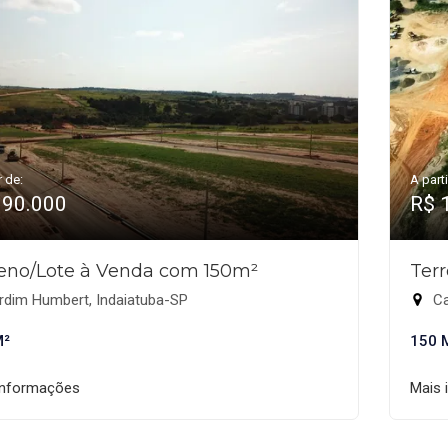
r de:
A parti
190.000
R$ 
eno/Lote à Venda com 150m²
Ter
rdim Humbert, Indaiatuba-SP
Ca
M²
150 
informações
Mais 