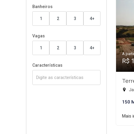
Banheiros
1
2
3
4+
Vagas
1
2
3
4+
A parti
R$ 
Características
Terr
Ja
150 
Mais 