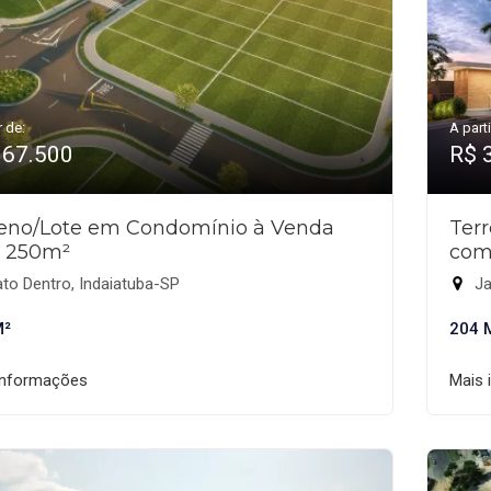
r de:
A parti
367.500
R$ 
reno/Lote em Condomínio à Venda
Ter
 250m²
com
to Dentro, Indaiatuba-SP
Ja
M²
204 
informações
Mais 