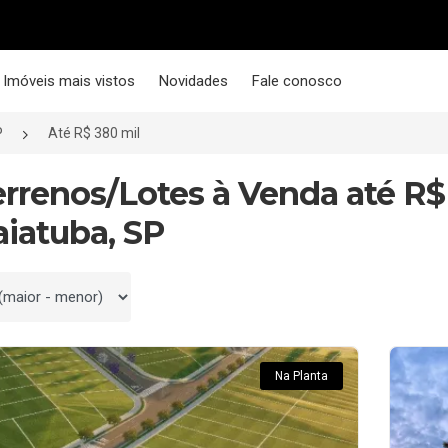
Imóveis mais vistos
Novidades
Fale conosco
P
Até R$ 380 mil
errenos/Lotes à Venda até R$
aiatuba, SP
 por
Na Planta