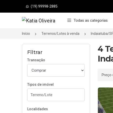
(19) 99998-2885
Página inicial
Todas as categorias
Início
Terrenos/Lotes à venda
Indaiatuba/S
4 T
Filtrar
Ind
Transação
Ordenar
Tipos de imóvel
Localidades