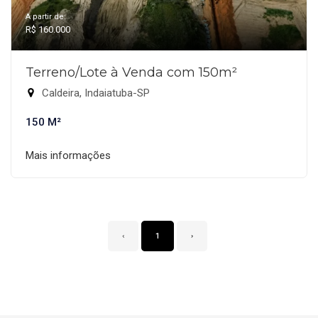
A partir de:
R$ 160.000
Terreno/Lote à Venda com 150m²
Caldeira, Indaiatuba-SP
150 M²
Mais informações
‹
1
›