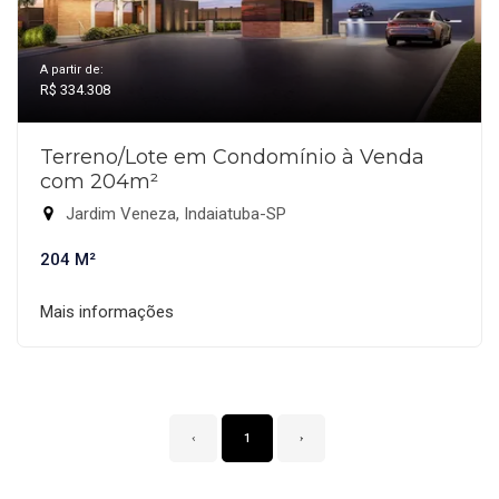
A partir de:
R$ 334.308
Terreno/Lote em Condomínio à Venda
com 204m²
Jardim Veneza, Indaiatuba-SP
204 M²
Mais informações
‹
1
›