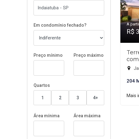
A parti
Em condomínio fechado?
R$ 
Ter
Preço mínimo
Preço máximo
com
Ja
204 
Quartos
Mais 
1
2
3
4+
Área mínima
Área máxima