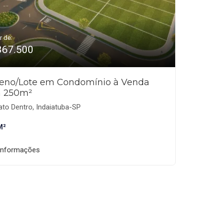
r de:
367.500
reno/Lote em Condomínio à Venda
 250m²
to Dentro, Indaiatuba-SP
M²
informações