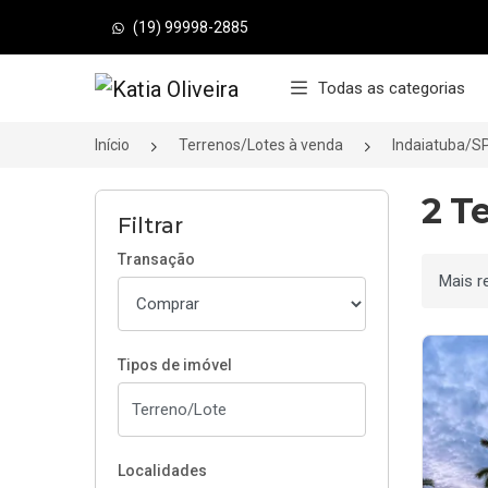
(19) 99998-2885
Página inicial
Todas as categorias
Início
Terrenos/Lotes à venda
Indaiatuba/S
2 T
Filtrar
Transação
Ordenar
Tipos de imóvel
Localidades