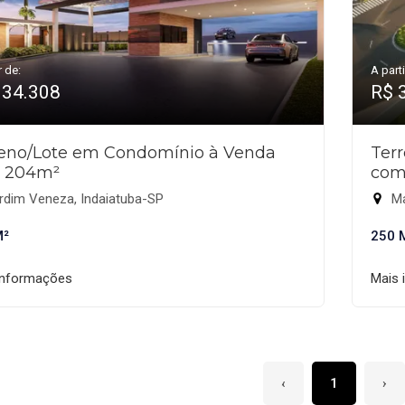
r de:
A parti
334.308
R$ 
reno/Lote em Condomínio à Venda
Ter
 204m²
com
rdim Veneza, Indaiatuba-SP
Ma
M²
250 
informações
Mais 
‹
1
›