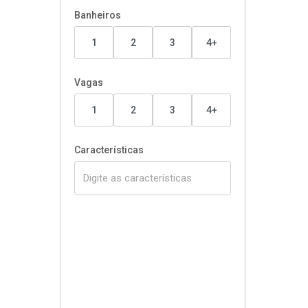
Banheiros
1
2
3
4+
Vagas
1
2
3
4+
Características