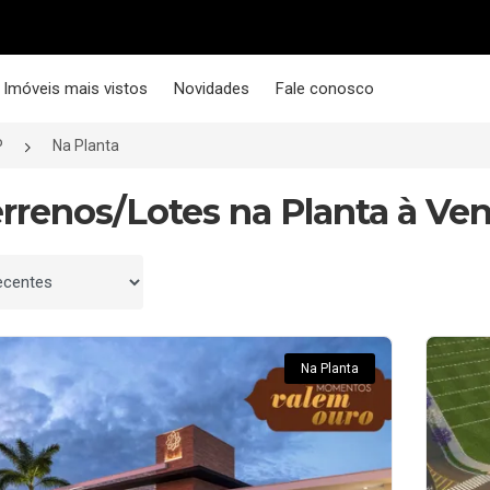
Imóveis mais vistos
Novidades
Fale conosco
P
Na Planta
errenos/Lotes na Planta à Ve
 por
Na Planta