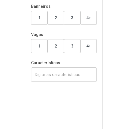
Banheiros
1
2
3
4+
Vagas
1
2
3
4+
Características