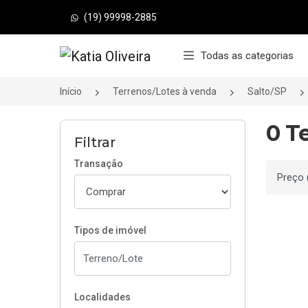
(19) 99998-2885
Página inicial
Todas as categorias
Início
Terrenos/Lotes à venda
Salto/SP
0 T
Filtrar
Transação
Ordenar
Tipos de imóvel
Localidades