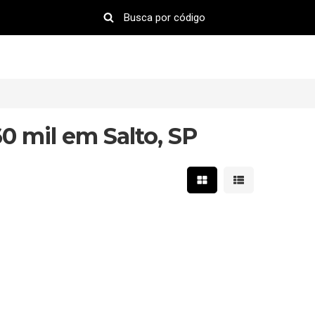
0 mil em Salto, SP
Mostrar resultados em 
Mostrar resultad