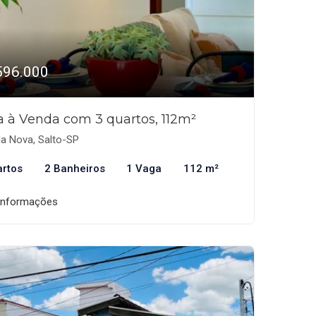
596.000
a à Venda com 3 quartos, 112m²
la Nova, Salto-SP
artos
2 Banheiros
1 Vaga
112 m²
informações