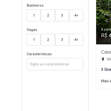
Banheiros
1
2
3
4+
A parti
Vagas
R$ 
1
2
3
4+
Casa
Características
Vil
2 Qua
Mais 