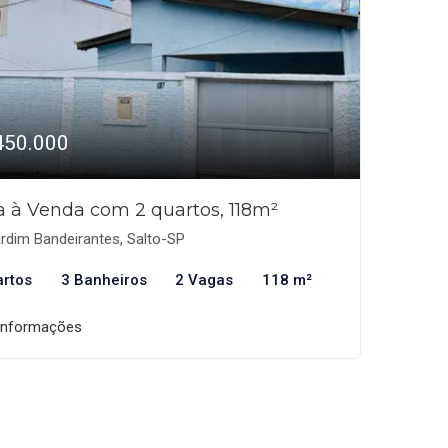
450.000
a à Venda com 2 quartos, 118m²
rdim Bandeirantes, Salto-SP
artos
3 Banheiros
2 Vagas
118 m²
informações