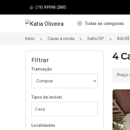
(19) 99998-2885
Página inicial
Todas as categorias
Início
Casas à venda
Salto/SP
Até R$
4 C
Filtrar
Transação
Ordenar
Tipos de imóvel
Localidades