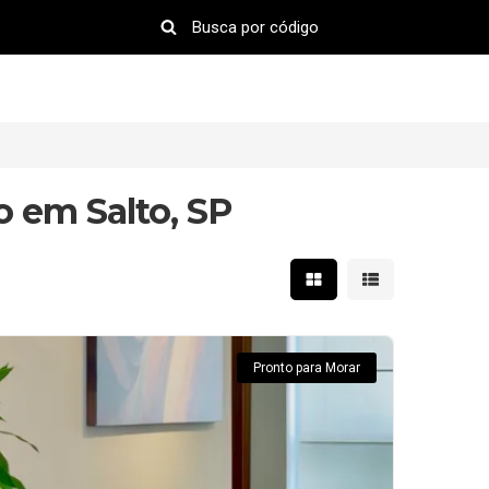
o em Salto, SP
Mostrar resultados em 
Mostrar resultad
Pronto para Morar