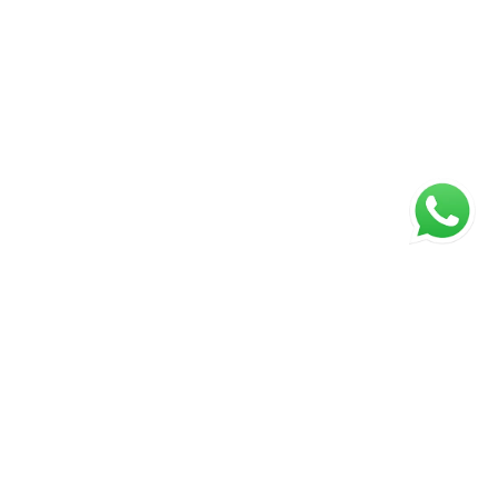
ágina inicial
RECI: 171096 e Perita Judiciário CNAI 30496