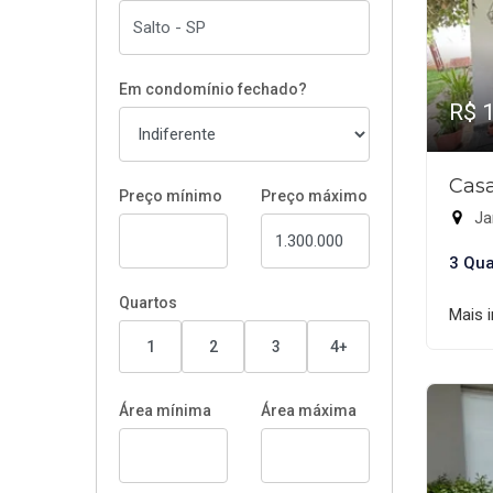
Em condomínio fechado?
R$ 
Casa
Preço mínimo
Preço máximo
Jar
3 Qua
Quartos
Mais 
1
2
3
4+
Área mínima
Área máxima