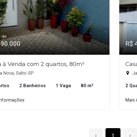
r de:
490.000
R$ 
 à Venda com 2 quartos, 80m²
Cas
a Nova, Salto-SP
Ja
rtos
2 Banheiros
1 Vaga
80 m²
2 Qu
informações
Mais 
‹
1
›