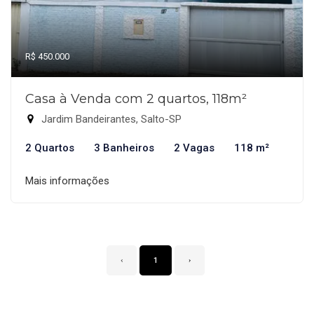
R$ 450.000
Casa à Venda com 2 quartos, 118m²
Jardim Bandeirantes, Salto-SP
2 Quartos
3 Banheiros
2 Vagas
118 m²
Mais informações
‹
1
›