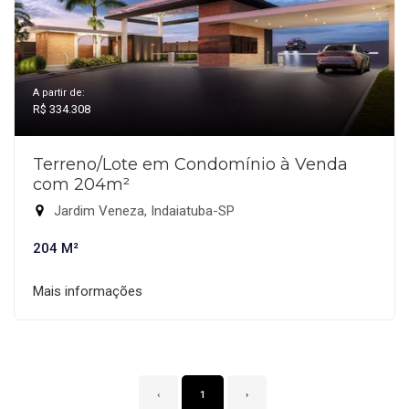
A partir de:
R$ 334.308
Terreno/Lote em Condomínio à Venda
com 204m²
Jardim Veneza, Indaiatuba-SP
204 M²
Mais informações
‹
1
›