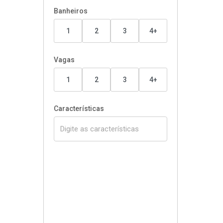
Banheiros
1
2
3
4+
Vagas
1
2
3
4+
Características