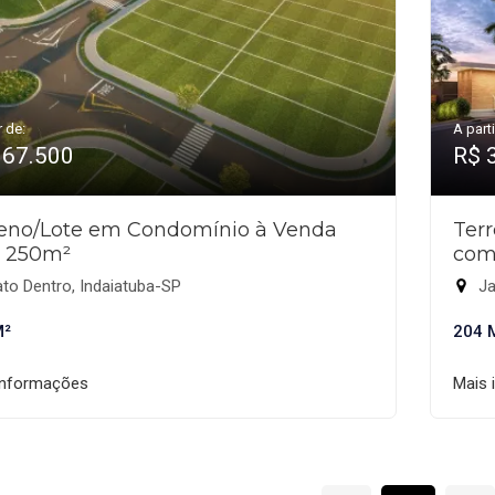
r de:
A parti
367.500
R$ 
reno/Lote em Condomínio à Venda
Ter
 250m²
com
to Dentro, Indaiatuba-SP
Ja
M²
204 
informações
Mais 