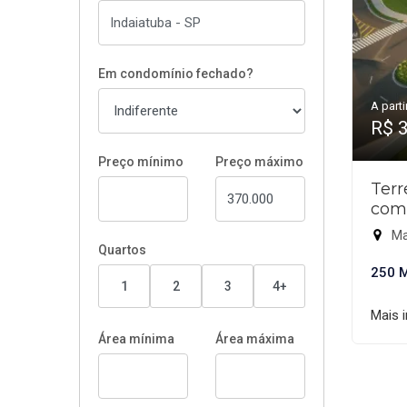
Em condomínio fechado?
A parti
R$ 
Preço mínimo
Preço máximo
Ter
com
Ma
Quartos
250 
1
2
3
4+
Mais 
Área mínima
Área máxima