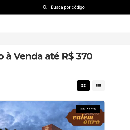
 à Venda até R$ 370
Mostrar resultados em 
Mostrar resultad
Na Planta