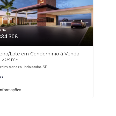
r de:
334.308
reno/Lote em Condomínio à Venda
 204m²
rdim Veneza, Indaiatuba-SP
M²
informações