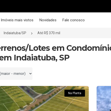
Imóveis mais vistos
Novidades
Fale conosco
Indaiatuba/SP
Até R$ 370 mil
errenos/Lotes em Condomínio
 em Indaiatuba, SP
 por
Na Planta